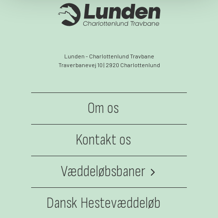
Lunden - Charlottenlund Travbane
Traverbanevej 10 | 2920 Charlottenlund
Om os
Kontakt os
Væddeløbsbaner
Jydsk Væddeløbsbane
Dansk Hestevæddeløb
Klampenborg Galopbane