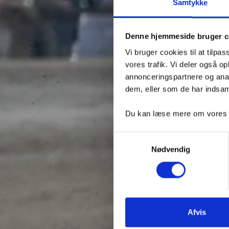
FØR
Samtykke
BAN
Denne hjemmeside bruger c
Vi bruger cookies til at tilpas
vores trafik. Vi deler også 
annonceringspartnere og anal
BIL
dem, eller som de har indsaml
Du kan læse mere om vores be
Samtykkevalg
Nødvendig
Afvis