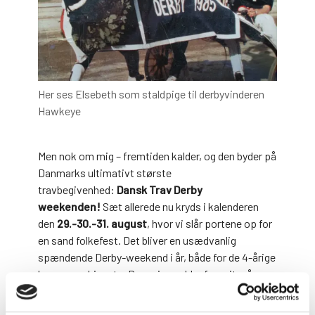
Her ses Elsebeth som staldpige til derbyvinderen
Hawkeye
Men nok om mig – fremtiden kalder, og den byder på
Danmarks ultimativt største
travbegivenhed:
Dansk Trav Derby
weekenden!
Sæt allerede nu kryds i kalenderen
den
29.-30.-31. august
, hvor vi slår portene op for
en sand folkefest. Det bliver en usædvanlig
spændende Derby-weekend i år, både for de 4-årige
hopper og hingste. Der er ingen klar favorit, så
spændingen er helt i top!
Inden vi finder ud af, hvem der kæmper om de