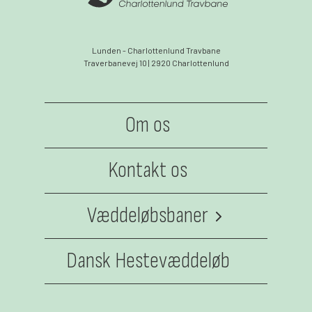
Lunden - Charlottenlund Travbane
Traverbanevej 10 | 2920 Charlottenlund
Om os
Kontakt os
Væddeløbsbaner
Jydsk Væddeløbsbane
Dansk Hestevæddeløb
Klampenborg Galopbane
Spar Nord Arena