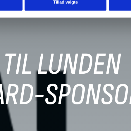
Tillad valgte
 TIL LUNDEN
ARD-SPONSO