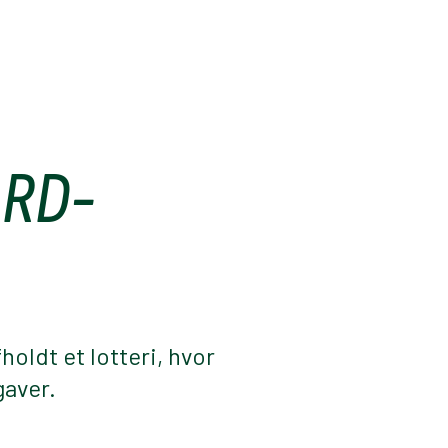
ARD-
oldt et lotteri, hvor
gaver.