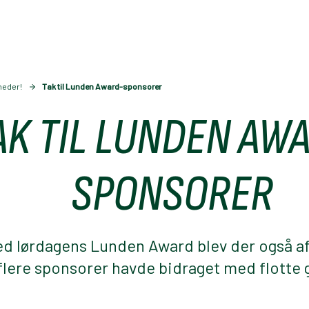
heder!
Tak til Lunden Award-sponsorer
AK TIL LUNDEN AW
SPONSORER
ed lørdagens Lunden Award blev der også afh
flere sponsorer havde bidraget med flotte 