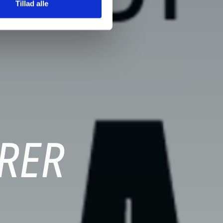
Tillad alle
RER