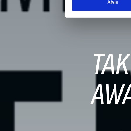
Afvis
TAK
AW