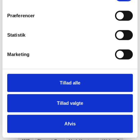
finder
her
.
Arrow
Sen.
Hansen
Præferencer
1922
Cyrano
N. J. Koster
Mr Teddy
Sofus
Sørensen
1921
Bella S
Statistik
Sørensen
Svejgaard
1920
Dreamworld
N. J. Koster
Monsieur Sire
Marketing
Holger
1919
Union Boy
Mr Farmer
Fischmann
Tillad alle
1918
Tornado
N. J. Koster
J. H. Jensen
Holger
Blauenfeld &
1917
Great Miss
Tillad valgte
Fischmann
Stribolt
Holger
Blauenfeld &
1916
Danish Girl
Afvis
Fischmann
Stribolt