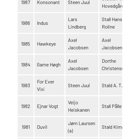
1987
Konsonant
Steen Juul
Hovedgård
Lars
Stall Hans &
1986
Indus
Lindberg
Roline
Axel
Axel
1985
Hawkeye
Jacobsen
Jacobsen
Axel
Dorthe
1984
Game Høgh
Jacobsen
Christensen
For Ever
1983
Steen Juul
Stald A. T. A.
Vixi
Veijo
1982
Ejnar Vogt
Stall Pålle
Heiskanen
Jørn Laursen
1981
Duvil
Stald Kima
1
(a)