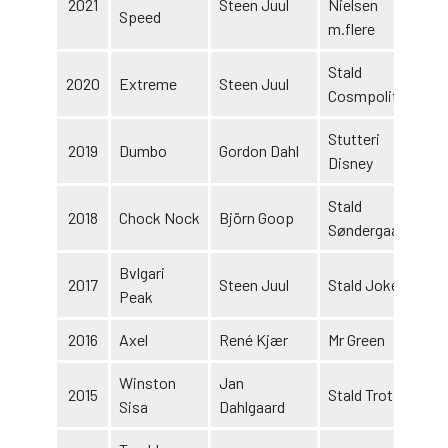
2021
Steen Juul
Nielsen
Speed
m.flere
Stald
2020
Extreme
Steen Juul
Cosmpolitan
Stutteri
2019
Dumbo
Gordon Dahl
Disney
Stald
2018
Chock Nock
Björn Goop
Søndergaard
Bvlgari
2017
Steen Juul
Stald Jokeren
Peak
2016
Axel
René Kjær
Mr Green
Winston
Jan
2015
Stald Trot On
Sisa
Dahlgaard