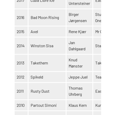
2017
Cuba Libre Ice
Easy KB
Untersteiner
Birger
Stutteri Hol
2016
Bad Moon Rising
Jørgensen
One
2015
Axel
Rene Kjær
Mr Green
Jan
2014
Winston Sisa
Stald Trot 
Dahlgaard
Knud
2013
Takethem
Takethem I
Mønster
2012
Spikeld
Jeppe Juel
Team Juel
Thomas
2011
Rusty Dust
Easy K B
Uhrberg
2010
Partout Simoni
Klaus Kern
Kurt Pritsc