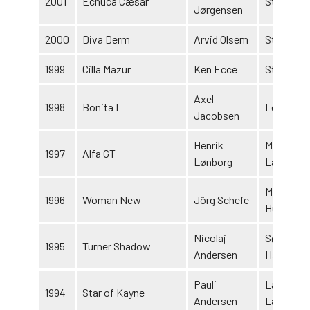
2001
Echuca Cæsar
Stald Ec
Jørgensen
2000
Diva Derm
Arvid Olsem
Stald Der
1999
Cilla Mazur
Ken Ecce
Stald T
Axel
1998
Bonita L
Leif Lars
Jacobsen
Henrik
Mogens
1997
Alfa GT
Lønborg
Laursen
Michael H
1996
Woman New
Jörg Schefe
Hutzler
Nicolaj
Søren
1995
Turner Shadow
Andersen
Hammeri
Pauli
Lars B. &
1994
Star of Kayne
Andersen
Larsen