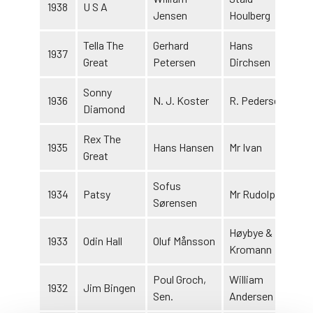
1938
U S A
Jensen
Houlberg
Tella The
Gerhard
Hans
1937
Great
Petersen
Dirchsen
Sonny
1936
N. J. Koster
R. Pedersen
Diamond
Rex The
1935
Hans Hansen
Mr Ivan
Great
Sofus
1934
Patsy
Mr Rudolph
Sørensen
Høybye &
1933
Odin Hall
Oluf Månsson
Kromann
Poul Groch,
William
1932
Jim Bingen
Sen.
Andersen