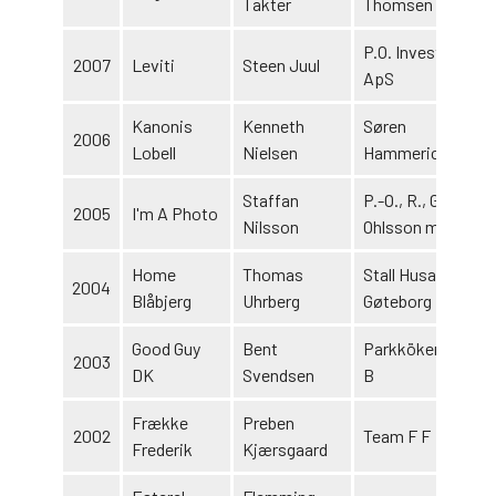
Takter
Thomsen
P.O. Invest
2007
Leviti
Steen Juul
ApS
Kanonis
Kenneth
Søren
2006
Lobell
Nielsen
Hammerich
Staffan
P.-O., R., G.
2005
I'm A Photo
Nilsson
Ohlsson m.fl.
Home
Thomas
Stall Husaren
2004
Blåbjerg
Uhrberg
Gøteborg
Good Guy
Bent
Parkköken A
2003
DK
Svendsen
B
Frække
Preben
2002
Team F F
Frederik
Kjærsgaard