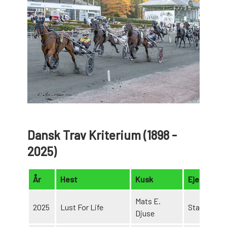
Dansk Trav Kriterium (1898 -
2025)
År
Hest
Kusk
Ejer
Mats E.
2025
Lust For Life
Stald H
Djuse