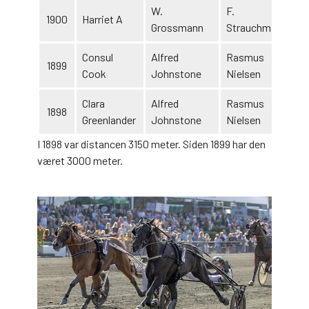
W.
F.
1900
Harriet A
Grossmann
Strauchmann
Consul
Alfred
Rasmus
1899
Cook
Johnstone
Nielsen
Clara
Alfred
Rasmus
1898
Greenlander
Johnstone
Nielsen
I 1898 var distancen 3150 meter. Siden 1899 har den
været 3000 meter.