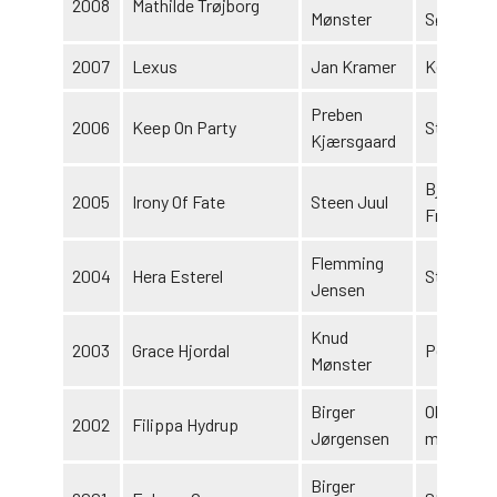
2008
Mathilde Trøjborg
Mønster
Sørensen
2007
Lexus
Jan Kramer
Kennet K
Preben
2006
Keep On Party
Stald Sal
Kjærsgaard
Bjarne
2005
Irony Of Fate
Steen Juul
Frederiks
Flemming
2004
Hera Esterel
Stald Est
Jensen
Knud
2003
Grace Hjordal
Per Krist
Mønster
Birger
Ole Mads
2002
Filippa Hydrup
Jørgensen
m.fl.
Birger