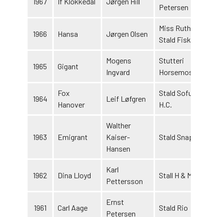
1967
If Klokkedal
Jørgen Hill
1
Petersen
Miss Ruth &
1966
Hansa
Jørgen Olsen
1
Stald Fisk
Mogens
Stutteri
1965
Gigant
1
Ingvard
Horsemose
Fox
Stald Sofus &
1964
Leif Løfgren
1
Hanover
H.C.
Walther
1963
Emigrant
Kaiser-
Stald Snaptun
1
Hansen
Karl
1962
Dina Lloyd
Stall H & M
1
Pettersson
Ernst
1961
Carl Aage
Stald Rio
1
Petersen