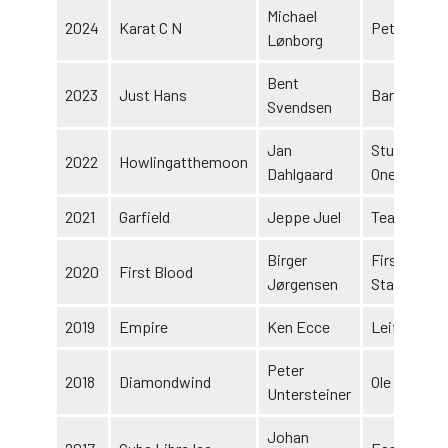
Michael
2024
Karat C N
Peter Falck
Lønborg
Bent
2023
Just Hans
Bare Hans 
Svendsen
Jan
Stutteri Hol
2022
Howlingatthemoon
Dahlgaard
One
2021
Garfield
Jeppe Juel
Team Juel
Birger
First Blood
2020
First Blood
Jørgensen
Stable
2019
Empire
Ken Ecce
Leif Hanse
Peter
2018
Diamondwind
Ole Madsen 
Untersteiner
Johan