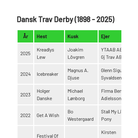
Dansk Trav Derby (1898 - 2025)
År
Hest
Kusk
Ejer
Kreadlys
Joakim
YTAAB AB &
2025
Lew
Lövgren
Gj Trav AB
Magnus A.
Glenn Sigurd
2024
Icebreaker
Djuse
Syvaldsen
Holger
Michael
Firma Bengt
2023
Danske
Lønborg
Adielsson
Bo
Stall My Little
2022
Get A Wish
Westergaard
Pony
Kirsten
Festival Of