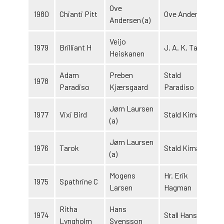
Ove
1980
Chianti Pitt
Ove Andersen
Andersen (a)
Veijo
1979
Brilliant H
J. A. K. Talli
1
Heiskanen
Adam
Preben
Stald
1978
Paradiso
Kjærsgaard
Paradiso
Jørn Laursen
1977
Vixi Bird
Stald Kima
(a)
Jørn Laursen
1976
Tarok
Stald Kima
(a)
Mogens
Hr. Erik
1975
Spathrine C
1
Larsen
Hagman
Ritha
Hans
1974
Stall Hans
Lyngholm
Svensson