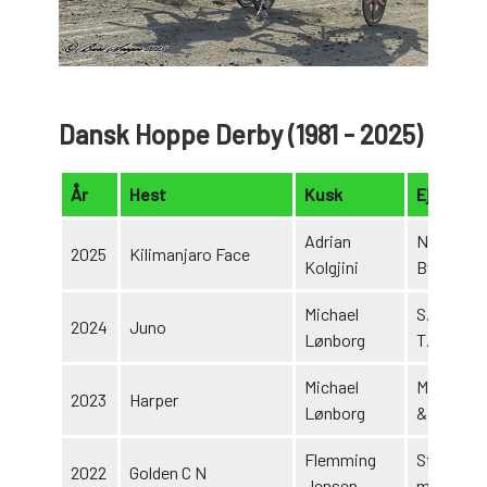
Dansk Hoppe Derby (1981 - 2025)
År
Hest
Kusk
Ejer
Adrian
Nymanwä
2025
Kilimanjaro Face
Kolgjini
Byggm. A
Michael
S. B. Niel
2024
Juno
Lønborg
T. Hanse
Michael
M. Christ
2023
Harper
Lønborg
& S. Holst
Flemming
Stutteri 
2022
Golden C N
Jensen
m. flere