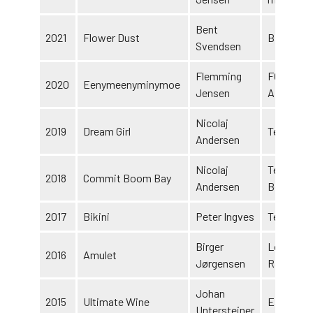
Bent
2021
Flower Dust
Bare Han
Svendsen
Flemming
FC Brygg
2020
Eenymeenyminymoe
Jensen
ApS m. fl
Nicolaj
2019
Dream Girl
Team Lun
Andersen
Nicolaj
Team Co
2018
Commit Boom Bay
Andersen
Boom Ba
2017
Bikini
Peter Ingves
Team Jue
Birger
Lone
2016
Amulet
Jørgensen
Rasmuss
Johan
2015
Ultimate Wine
Easy K B
Untersteiner