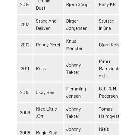
Tumble
2014
Björn Goop
Easy KB
Dust
Stand And
Birger
Stutteri Hole
2013
Deliver
Jørgensen
In One
Knud
2012
Repay Merci
Bjørn Kolsrud
Mønster
Pimi i
Johnny
2011
Peak
Marsvinsholm
Takter
m.fl.
Flemming
B. O. & M.
2010
Okay Bee
Jensen
Pedersen
Nice Little
Johnny
Tomas
2009
Ært
Takter
Malmqvist
Johnny
Niels
2008
Magic Sisa