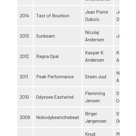
Jean Pierre
Jean Pier
2014
Tast of Bourbon
Dubois
Dubois
Nicolaj
2013
Sunbeam
Jan Kram
Andersen
Kasper K.
Kresten
2012
Ragna Opal
Andersen
Andreass
Nordisk 
2011
Peak Performance
Steen Juul
AB
Flemming
Stald
2010
Odyssee Eastwind
Jensen
Cowboyla
Birger
Stutteri H
2009
Nobodybeatsthebeat
Jørgensen
One
Knud
Morten