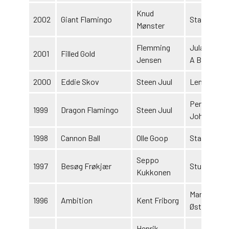
Knud
2002
Giant Flamingo
Stall Tvers
Mønster
Flemming
Jula Posto
2001
Filled Gold
Jensen
A B
2000
Eddie Skov
Steen Juul
Lena Niels
Per Nielsen
1999
Dragon Flamingo
Steen Juul
John Rui
1998
Cannon Ball
Olle Goop
Stall Ågård
Seppo
1997
Besøg Frøkjær
Stutteri Fr
Kukkonen
Martin
1996
Ambition
Kent Friborg
Østengård
Henrik