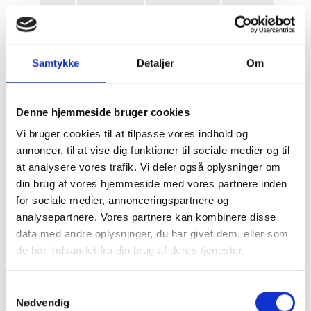
1931
Mars
A. Leth Olsen
R. Larsen
1930
Klondyke
N. J. Koster
R. Larsen
Samtykke
Detaljer
Om
1929
Kim
N. J. Koster
Cort Olsen
Johnny
1928
A. Leth Olsen
Hr Jørn
Denne hjemmeside bruger cookies
Finance
Vi bruger cookies til at tilpasse vores indhold og
1927
Hidalgo
N. J. Koster
F. Wagner
annoncer, til at vise dig funktioner til sociale medier og til
at analysere vores trafik. Vi deler også oplysninger om
1926
Gibtown
N. J. Koster
Inger Høybye
din brug af vores hjemmeside med vores partnere inden
for sociale medier, annonceringspartnere og
Peter
1925
C. L. Müller (a)
C. L. Müller
analysepartnere. Vores partnere kan kombinere disse
Pogue Jr.
data med andre oplysninger, du har givet dem, eller som
de har indsamlet fra din brug af deres tjenester.
Peter
1924
Ego
O. Lauridsen
Andersen
Du kan læse mere om vores behandling af
Samtykkevalg
personoplysninger i vores privatlivspolitik, som du
Golden
Poul Groch,
Henrik
Nødvendig
1923