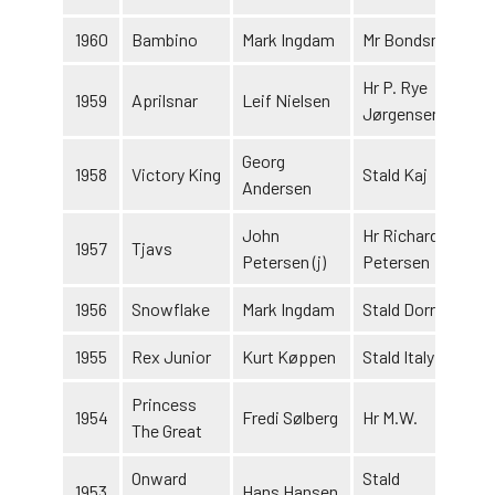
1960
Bambino
Mark Ingdam
Mr Bondsman
1
Hr P. Rye
1959
Aprilsnar
Leif Nielsen
1
Jørgensen
Georg
1958
Victory King
Stald Kaj
1
Andersen
John
Hr Richardt
1957
Tjavs
1
Petersen (j)
Petersen
1956
Snowflake
Mark Ingdam
Stald Dorrit
1
1955
Rex Junior
Kurt Køppen
Stald Italy
1
Princess
1954
Fredi Sølberg
Hr M.W.
The Great
Onward
Stald
1953
Hans Hansen