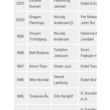
Esterel
Flemming
2001
Stald Esterel
Sunset
Jensen
Dragon
Nicolaj
Per Nielsen &
2000
Flamingo
Andersen (j)
John Rui
Chopin
Nicolaj
Katerina & Bo
1999
Toftebjerg
Andersen
Jondahl
Torbjörn
Stutt.
1998
Bell Shadow
Jansson
Frøkjær m.fl.
1997
Atom Tess
Steen Juul
Stald Tess
Henrik
1996
Wee Hjordal
Stald Hjordal
Lønborg
R. Grundin A B
1995
Treasure Ås
Erik Berglöf
m.fl.
H. Søndergård