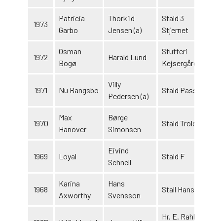
Patricia
Thorkild
Stald 3-
1973
1
Garbo
Jensen (a)
Stjernet
Osman
Stutteri
1972
Harald Lund
1
Bogø
Kejsergården
Villy
1971
Nu Bangsbo
Stald Passat
Pedersen (a)
Max
Børge
1970
Stald Trolddal
1
Hanover
Simonsen
Eivind
1969
Loyal
Stald F
1
Schnell
Karina
Hans
1968
Stall Hans
Axworthy
Svensson
Hr. E. Rahbek