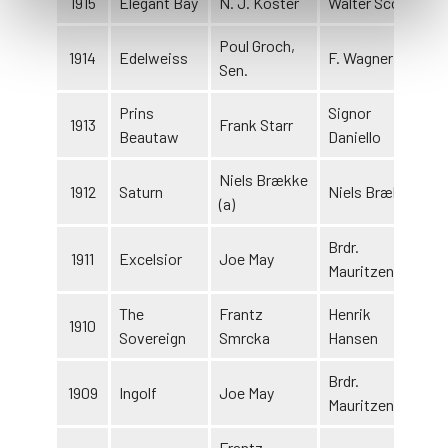
1915
Elegant Bay
N. J. Koster
Walter Scott
Poul Groch,
1914
Edelweiss
F. Wagner
Sen.
Prins
Signor
1913
Frank Starr
Beautaw
Daniello
Niels Brække
1912
Saturn
Niels Brække
(a)
Brdr.
1911
Excelsior
Joe May
Mauritzen
The
Frantz
Henrik
1910
Sovereign
Smrcka
Hansen
Brdr.
1909
Ingolf
Joe May
Mauritzen
Frantz