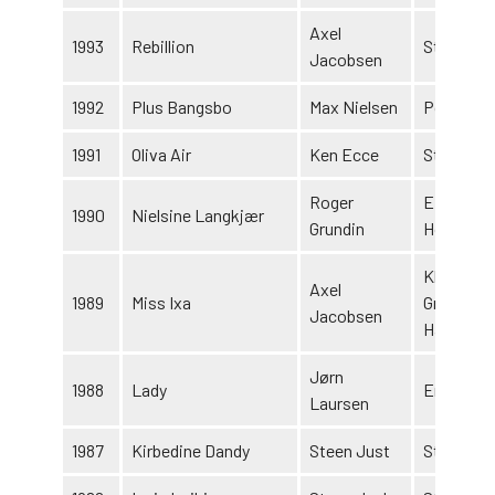
Axel
1993
Rebillion
Stall Ven
Jacobsen
1992
Plus Bangsbo
Max Nielsen
Poul Ugge
1991
Oliva Air
Ken Ecce
Stald 2 M
Roger
Eilert
1990
Nielsine Langkjær
Grundin
Holgarss
Klaus
Axel
1989
Miss Ixa
Grønnegå
Jacobsen
Hansen
Jørn
1988
Lady
Erling Rü
Laursen
1987
Kirbedine Dandy
Steen Just
Stald Ann