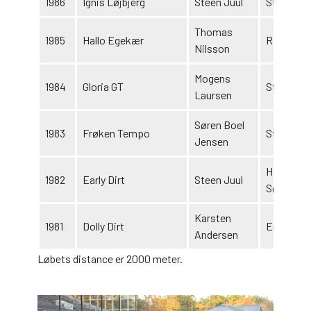
1986
Ignis Løjbjerg
Steen Juul
Stutt. Løj
Thomas
1985
Hallo Egekær
Rick Lenh
Nilsson
Mogens
1984
Gloria GT
Stald GT
Laursen
Søren Boel
1983
Frøken Tempo
Stald Te
Jensen
Hans Chr.
1982
Early Dirt
Steen Juul
Sørensen
Karsten
1981
Dolly Dirt
Emil Tran
Andersen
Løbets distance er 2000 meter.