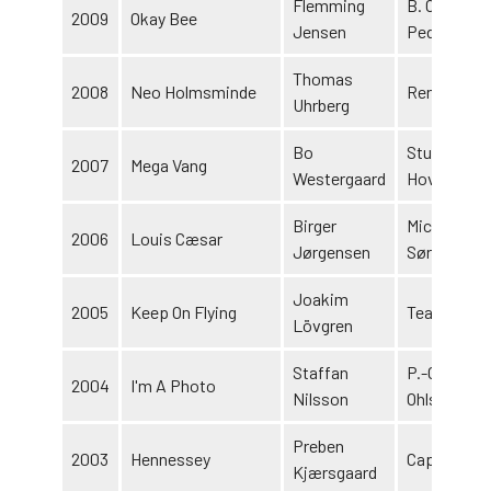
Flemming
B. O. & M.
2009
Okay Bee
Jensen
Pedersen
Thomas
2008
Neo Holmsminde
Rene Claus
Uhrberg
Bo
Stutteri Va
2007
Mega Vang
Westergaard
Hovedgård
Birger
Michael I.
2006
Louis Cæsar
Jørgensen
Sørensen
Joakim
2005
Keep On Flying
Team Flyin
Lövgren
Staffan
P.-O., R. & G
2004
I'm A Photo
Nilsson
Ohlsson m.f
Preben
2003
Hennessey
Capimera K
Kjærsgaard