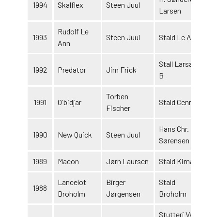
1994
Skalflex
Steen Juul
Larsen
Rudolf Le
1993
Steen Juul
Stald Le Ann
Ann
Stall Larsan A
1992
Predator
Jim Frick
B
Torben
1991
O´bidjar
Stald Cenne
Fischer
Hans Chr.
1990
New Quick
Steen Juul
Sørensen
1989
Macon
Jørn Laursen
Stald Kima
Lancelot
Birger
Stald
1988
Broholm
Jørgensen
Broholm
Stutteri Vang