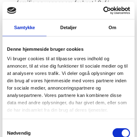
familie og venner om frokost i Café
Lunden og nyde, at sæsonen afsluttes i
rolige, varme rammer.
Samtykke
Detaljer
Om
Søndag 20. december
Første løb kl. 12.45
Denne hjemmeside bruger cookies
Vi bruger cookies til at tilpasse vores indhold og
Køb billetter her
annoncer, til at vise dig funktioner til sociale medier og til
at analysere vores trafik. Vi deler også oplysninger om
din brug af vores hjemmeside med vores partnere inden
for sociale medier, annonceringspartnere og
analysepartnere. Vores partnere kan kombinere disse
data med andre oplysninger, du har givet dem, eller som
de har indsamlet fra din brug af deres tjenester.
Du kan læse mere om vores behandling af
Samtykkevalg
personoplysninger i vores privatlivspolitik, som du
Nødvendig