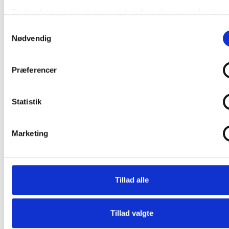
Der findes allerede et stort kommercielt og
sportsligt potentiale i regionen omkring Lunden,
Du kan læse mere om vores behandling af personoplysninger
hvor de historiske hestearenaer, Lunden,
vores privatlivspolitik, som du finder
her
.
Samtykkevalg
Galopbanen, Springbanen og andre rideanlæg ligger
Nødvendig
i hovedstadsområdet med opland på 2 mio.
indbyggere og 40% af dansk erhvervsliv er
Præferencer
placeret.
Sammen med Jägersro i Malmø og kunne man
oplagt eksempelvis skabe en brandet
Statistik
Øresundsregion for travsport, hvor historien og
moderniseringen går hånd i hånd.
Marketing
Vi står fast – og ser
frema
DTS ønsker dialog og samarbejde, men vil ikke – og
kommer aldrig til – at acceptere, at dansk travsport
Tillad alle
styres af udenlandske interesser.
Stiller svenskerne det som en betingelse for at lave
en ny aftale med DHV, er DTS klar til at stå på egne
Tillad valgte
ben.