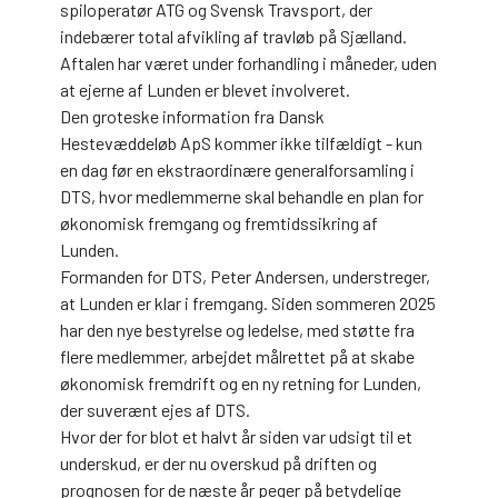
spiloperatør ATG og Svensk Travsport, der
indebærer total afvikling af travløb på Sjælland.
Aftalen har været under forhandling i måneder, uden
at ejerne af Lunden er blevet involveret.
Den groteske information fra Dansk
Hestevæddeløb ApS kommer ikke tilfældigt - kun
en dag før en ekstraordinære generalforsamling i
DTS, hvor medlemmerne skal behandle en plan for
økonomisk fremgang og fremtidssikring af
Lunden.
Formanden for DTS, Peter Andersen, understreger,
at Lunden er klar i fremgang. Siden sommeren 2025
har den nye bestyrelse og ledelse, med støtte fra
flere medlemmer, arbejdet målrettet på at skabe
økonomisk fremdrift og en ny retning for Lunden,
der suverænt ejes af DTS.
Hvor der for blot et halvt år siden var udsigt til et
underskud, er der nu overskud på driften og
prognosen for de næste år peger på betydelige