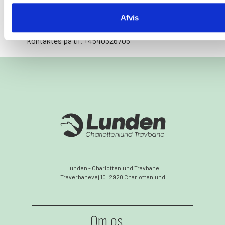
Lunden skal bestå for at være en aktiv drivkraft for
at løfte dansk travsport i de kommende år.
Afvis
Ved spørgsmål til ovenstående kan Peter Andersen
kontaktes på tlf. +4540326705
Lunden - Charlottenlund Travbane
Traverbanevej 10 | 2920 Charlottenlund
Om os