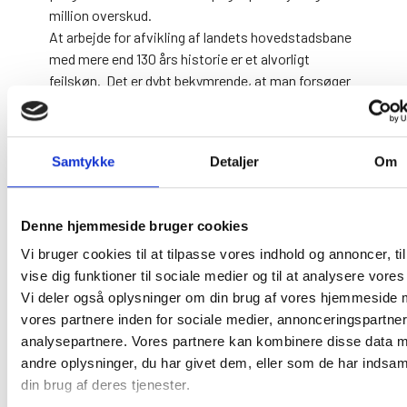
million overskud.
At arbejde for afvikling af landets hovedstadsbane
med mere end 130 års historie er et alvorligt
fejlskøn. Det er dybt bekymrende, at man forsøger
at ramme netop den bane, som har det største
udviklingspotentiale i Danmark. Det er et uhørt
angreb på dansk travsports autonomi.
Samtykke
Detaljer
Om
Dette handler ikke kun om Lunden, men om
hvorvidt dansk travsport fortsat skal være dansk.
Samarbejde og nordisk styrke – ikke
Denne hjemmeside bruger cookies
lukninger
Vi bruger cookies til at tilpasse vores indhold og annoncer, til
DTS ser store muligheder for samarbejde i Norden,
vise dig funktioner til sociale medier og til at analysere vores 
men understreger, at det kun kan ske på et
Vi deler også oplysninger om din brug af vores hjemmeside
grundlag, hvor alle lande bevarer deres egne
vores partnere inden for sociale medier, annonceringspartne
hovedarenaer og kulturarv.
analysepartnere. Vores partnere kan kombinere disse data 
En stærk fremtid for travsporten bygger på
andre oplysninger, du har givet dem, eller som de har indsaml
samarbejde og respekt – ikke afvikling.
din brug af deres tjenester.