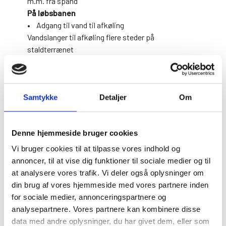
m.m. fra spand
På løbsbanen
• Adgang til vand til afkøling
Vandslanger til afkøling flere steder på
staldterrænet
Vand i store beholdere til drikkevand og afkøling
ved overhældning af hestene
• Eventuelt blæsere til afkøling af heste
Samtykke
Detaljer
Om
• Forkortet tid mellem præsentation og start på
løb
•
Ingen
æresrunde
Denne hjemmeside bruger cookies
•
Ingen
sejrsceremoni
• Efter løb køles hesten ned med rigelig vand -
Vi bruger cookies til at tilpasse vores indhold og
anvend svedskraber
annoncer, til at vise dig funktioner til sociale medier og til
• Skridt hesten af i skygge og gerne hvor der er
at analysere vores trafik. Vi deler også oplysninger om
vind
din brug af vores hjemmeside med vores partnere inden
• Ved usikkerhed om hestens tilstand kontaktes
for sociale medier, annonceringspartnere og
banedyrlægen straks
analysepartnere. Vores partnere kan kombinere disse
data med andre oplysninger, du har givet dem, eller som