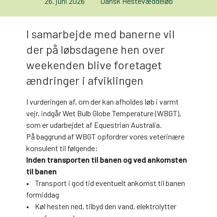
26. juni 2026
Dansk Hestevæddeløb
I samarbejde med banerne vil
der på løbsdagene hen over
weekenden blive foretaget
ændringer i afviklingen
I vurderingen af, om der kan afholdes løb i varmt
vejr, indgår Wet Bulb Globe Temperature (WBGT),
som er udarbejdet af Equestrian Australia.
På baggrund af WBGT opfordrer vores veterinære
konsulent til følgende:
Inden transporten til banen og ved ankomsten
til banen
• Transport i god tid eventuelt ankomst til banen
formiddag
• Køl hesten ned, tilbyd den vand, elektrolytter