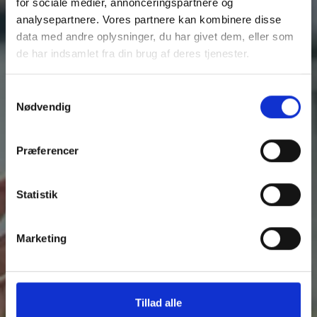
for sociale medier, annonceringspartnere og
analysepartnere. Vores partnere kan kombinere disse
data med andre oplysninger, du har givet dem, eller som
de har indsamlet fra din brug af deres tjenester.
Du kan læse mere om vores behandling af
Samtykkevalg
personoplysninger i vores privatlivspolitik, som du
Nødvendig
finder
her
.
Præferencer
Statistik
Marketing
Tillad alle