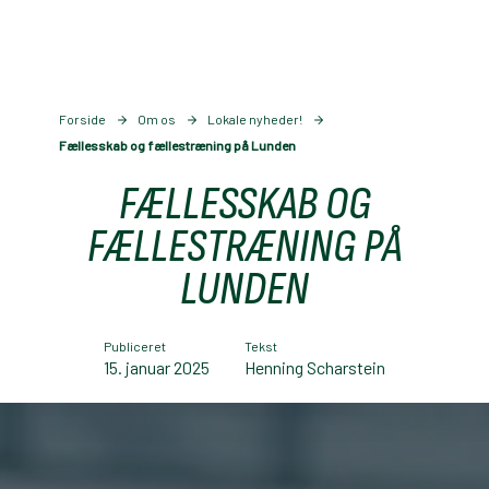
Forside
Om os
Lokale nyheder!
Fællesskab og fællestræning på Lunden
FÆLLESSKAB OG
FÆLLESTRÆNING PÅ
LUNDEN
Publiceret
Tekst
15. januar 2025
Henning Scharstein